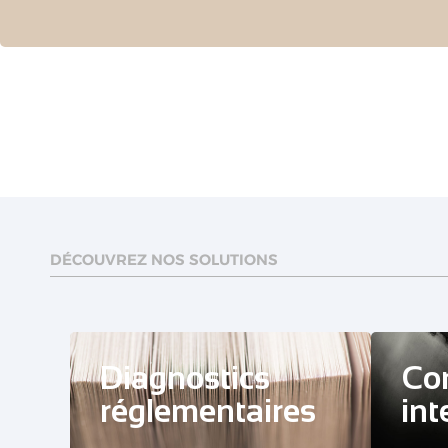
DÉCOUVREZ NOS SOLUTIONS
Diagnostics
Co
réglementaires
int