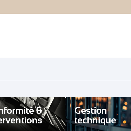
nformité &
Gestion
erventions
technique