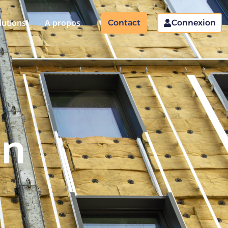
lutions
A propos
Contact
Connexion
on