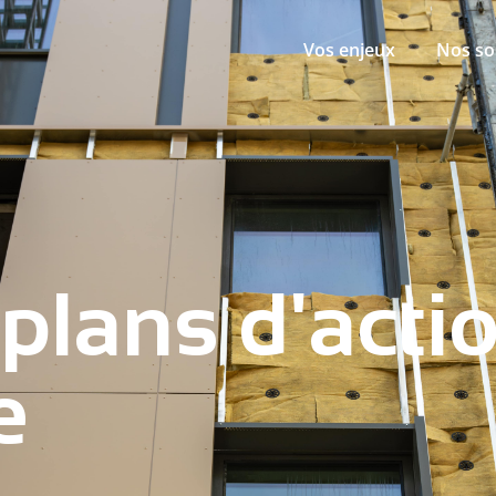
Vos enjeux
Nos so
 plans d'acti
e