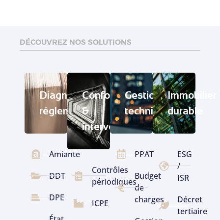
DÉCOUVREZ NOS SOLUTIONS
Diagnostics
Conformité
Gestion
Immobilier
réglementaires
&
technique
durable
interventions
Amiante
PPAT
ESG
/
Contrôles
DDT
Budget
ISR
périodiques
de
DPE
charges
Décret
ICPE
tertiaire
État