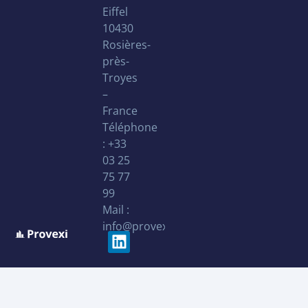
Eiffel
10430
Rosières-
près-
Troyes
–
France
Téléphone
: +33
03 25
75 77
99
Mail :
info@provexi.fr