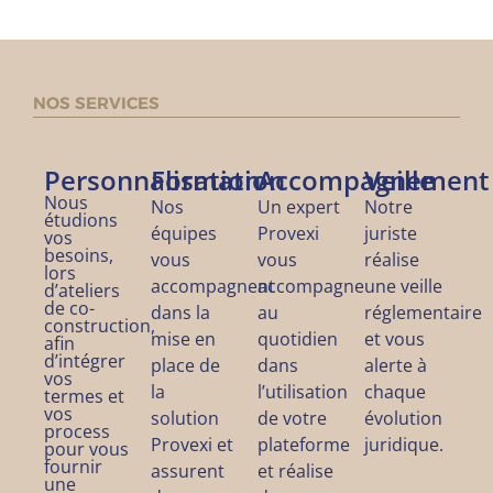
NOS SERVICES
Personnalisation
Formation
Accompagnement
Veille
Nous
Nos
Un expert
Notre
étudions
équipes
Provexi
juriste
vos
besoins,
vous
vous
réalise
lors
accompagnent
accompagne
une veille
d’ateliers
de co-
dans la
au
réglementaire
construction,
mise en
quotidien
et vous
afin
d’intégrer
place de
dans
alerte à
vos
la
l’utilisation
chaque
termes et
vos
solution
de votre
évolution
process
Provexi et
plateforme
juridique.
pour vous
fournir
assurent
et réalise
une