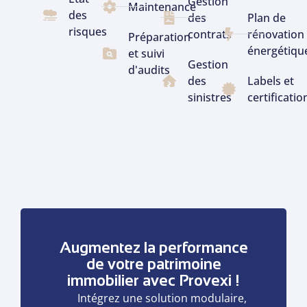
Gestion
Maintenance
des
des
Plan de
risques
contrats
rénovation
Préparation
énergétiqu
et suivi
Gestion
d'audits
des
Labels et
sinistres
certificatio
Augmentez la performance
de votre patrimoine
immobilier avec Provexi !
Intégrez une solution modulaire,