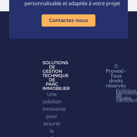
personnalisable et adaptée à votre projet
Contactez-nous
SOLUTIONS
©
DE
Provexi -
GESTION
Tous
TECHNIQUE
DE
droits
PARC
réservés
IMMOBILIER
Politique
Mention
Une
de
légales
confident
solution
innovante
pour
assurer
la