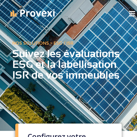
NOS SOLUTIONS > ESG / ISR
Suivez les évaluations
ESG et la labellisation
ISR de vos immeubles
Configurez votre