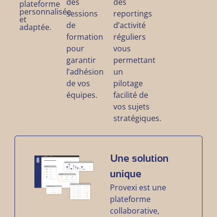
des
des
plateforme
personnalisée
sessions
reportings
et
de
d’activité
adaptée.
formation
réguliers
pour
vous
garantir
permettant
l’adhésion
un
de vos
pilotage
équipes.
facilité de
vos sujets
stratégiques.
Une solution
unique
Provexi est une
plateforme
collaborative,