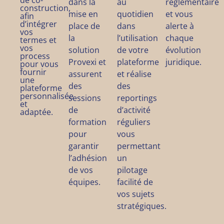
de co-
dans la
au
réglementaire
construction,
mise en
quotidien
et vous
afin
d’intégrer
place de
dans
alerte à
vos
la
l’utilisation
chaque
termes et
vos
solution
de votre
évolution
process
Provexi et
plateforme
juridique.
pour vous
fournir
assurent
et réalise
une
des
des
plateforme
personnalisée
sessions
reportings
et
de
d’activité
adaptée.
formation
réguliers
pour
vous
garantir
permettant
l’adhésion
un
de vos
pilotage
équipes.
facilité de
vos sujets
stratégiques.