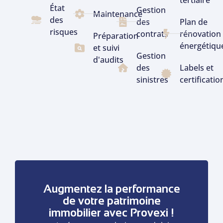
État
Gestion
Maintenance
des
des
Plan de
risques
contrats
rénovation
Préparation
énergétiqu
et suivi
Gestion
d'audits
des
Labels et
sinistres
certificatio
Augmentez la performance
de votre patrimoine
immobilier avec Provexi !