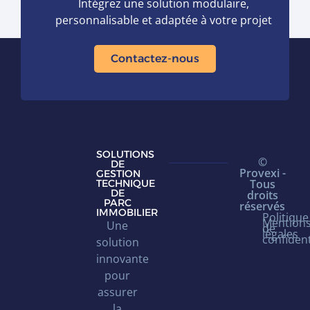
Intégrez une solution modulaire,
personnalisable et adaptée à votre projet
Contactez-nous
SOLUTIONS
©
DE
Provexi -
GESTION
Tous
TECHNIQUE
DE
droits
PARC
réservés
IMMOBILIER
Politique
Mention
Une
de
légales
confident
solution
innovante
pour
assurer
la