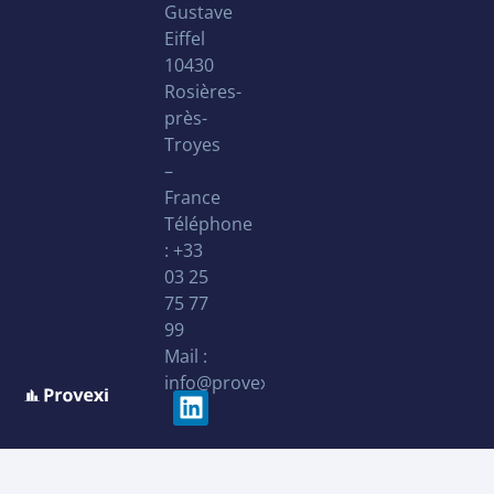
Gustave
Eiffel
10430
Rosières-
près-
Troyes
–
France
Téléphone
: +33
03 25
75 77
99
Mail :
info@provexi.fr