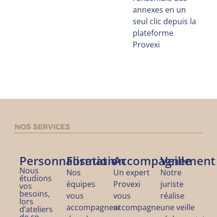
annexes en un
seul clic depuis la
plateforme
Provexi
NOS SERVICES
Personnalisation
Formation
Accompagnement
Veille
Nous
Nos
Un expert
Notre
étudions
équipes
Provexi
juriste
vos
besoins,
vous
vous
réalise
lors
accompagnent
accompagne
une veille
d’ateliers